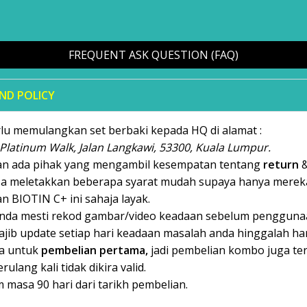
FREQUENT ASK QUESTION (FAQ)
ND POLICY
lu memulangkan set berbaki kepada HQ di alamat :
, Platinum Walk, Jalan Langkawi, 53300, Kuala Lumpur.
an ada pihak yang mengambil kesempatan tentang
return
sa meletakkan beberapa syarat mudah supaya hanya mereka
 BIOTIN C+ ini sahaja layak.
anda mesti rekod gambar/video keadaan sebelum penggunaa
jib update setiap hari keadaan masalah anda hinggalah har
a untuk
pembelian pertama,
jadi pembelian kombo juga te
ulang kali tidak dikira valid.
 masa 90 hari dari tarikh pembelian.