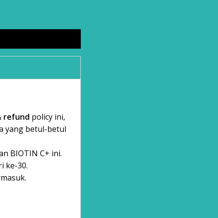
&
refund
policy ini,
 yang betul-betul
n BIOTIN C+ ini.
i ke-30.
rmasuk.