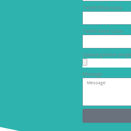
Tarikh Mula Guna
Tarikh Akhir Guna
Uploud gambar proge
Message