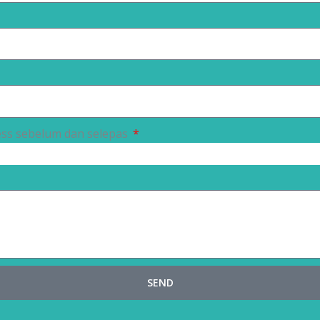
ss sebelum dan selepas
SEND