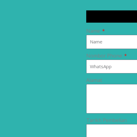
Name
Nombor Phone
Alamat
Tarikh Pembelian